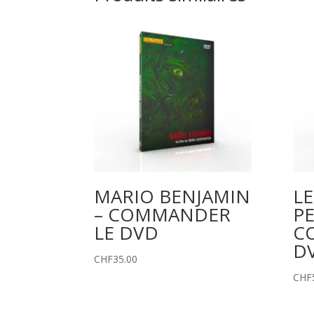
MARIO BENJAMIN
LE
– COMMANDER
PE
LE DVD
C
D
CHF
35.00
CHF