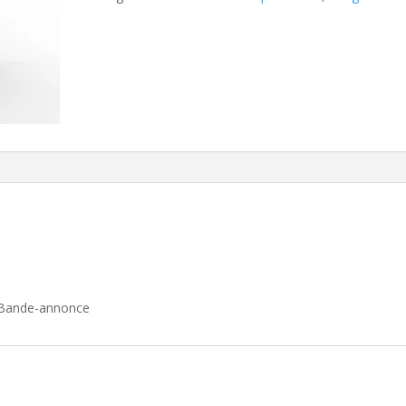
COMMANDER
n
LE
a
DVD
t
i
v
e
:
/ Bande-annonce