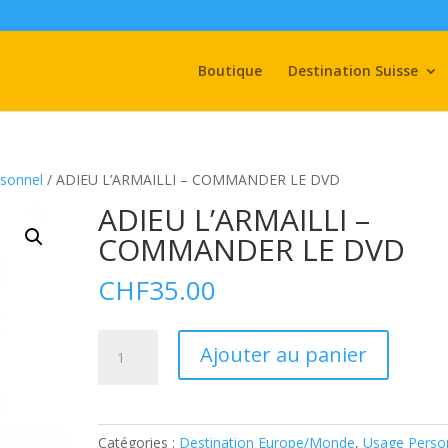
Boutique
Destination Suisse
sonnel
/ ADIEU L’ARMAILLI – COMMANDER LE DVD
ADIEU L’ARMAILLI –
COMMANDER LE DVD
CHF
35.00
quantité
A
Ajouter au panier
de
l
ADIEU
t
L’ARMAILLI
e
-
r
Catégories :
Destination Europe/Monde
,
Usage Perso