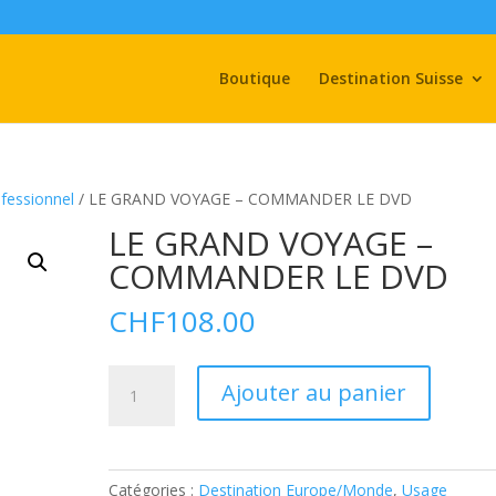
Boutique
Destination Suisse
fessionnel
/ LE GRAND VOYAGE – COMMANDER LE DVD
LE GRAND VOYAGE –
COMMANDER LE DVD
CHF
108.00
quantité
A
Ajouter au panier
de
l
LE
t
GRAND
e
VOYAGE
r
Catégories :
Destination Europe/Monde
,
Usage