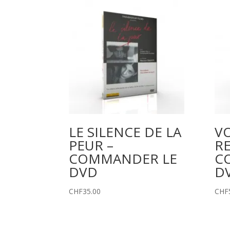
LE SILENCE DE LA
VO
PEUR –
R
COMMANDER LE
C
DVD
D
CHF
35.00
CHF