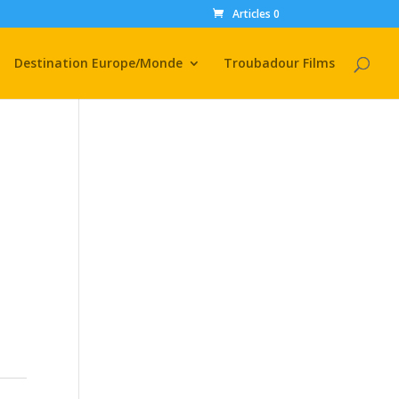
Articles 0
Destination Europe/Monde
Troubadour Films