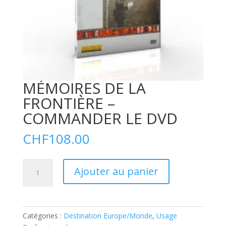
MÉMOIRES DE LA
FRONTIÈRE –
COMMANDER LE DVD
CHF
108.00
quantité
A
Ajouter au panier
de
l
MÉMOIRES
t
DE
e
LA
r
Catégories :
Destination Europe/Monde
,
Usage
FRONTIÈRE
n