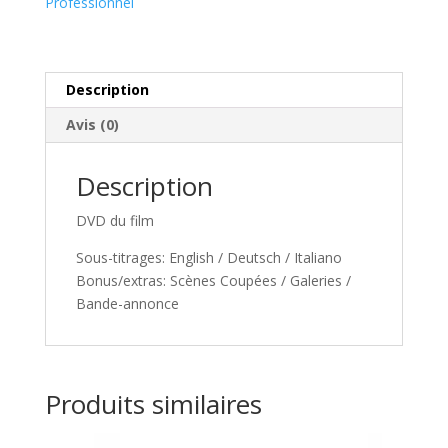
Professionnel
-
a
COMMANDER
t
LE
i
DVD
v
Description
e
Avis (0)
:
Description
DVD du film
Sous-titrages: English / Deutsch / Italiano
Bonus/extras: Scènes Coupées / Galeries /
Bande-annonce
Produits similaires