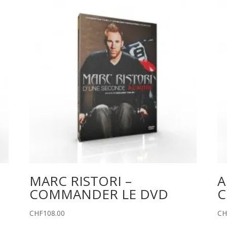
MARC RISTORI –
A
COMMANDER LE DVD
C
CHF
108.00
CH