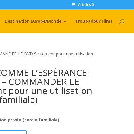
Articles 0
Destination Europe/Monde
Troubadour Films
DER LE DVD Seulement pour une utilisation
 COMME L’ESPÉRANCE
E – COMMANDER LE
 pour une utilisation
familiale)
on privée (cercle familiale)
A