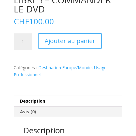
LE DVD
CHF
100.00
quantité
A
Ajouter au panier
de
l
LAURENCE
t
DEONNA
e
LIBRE
r
Catégories :
Destination Europe/Monde
,
Usage
!
n
Professionnel
–
a
COMMANDER
t
LE
i
DVD
v
Description
e
Avis (0)
:
Description