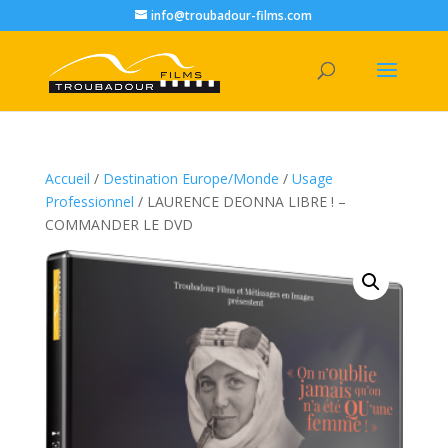
info@troubadour-films.com
Accueil
/
Destination Europe/Monde
/
Usage
Professionnel
/ LAURENCE DEONNA LIBRE ! –
COMMANDER LE DVD