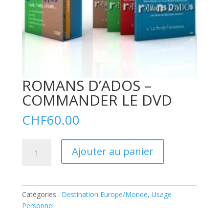
ROMANS D’ADOS –
COMMANDER LE DVD
CHF
60.00
quantité
A
Ajouter au panier
de
l
ROMANS
t
D’ADOS
e
-
r
Catégories :
Destination Europe/Monde
,
Usage
COMMANDER
n
Personnel
LE
a