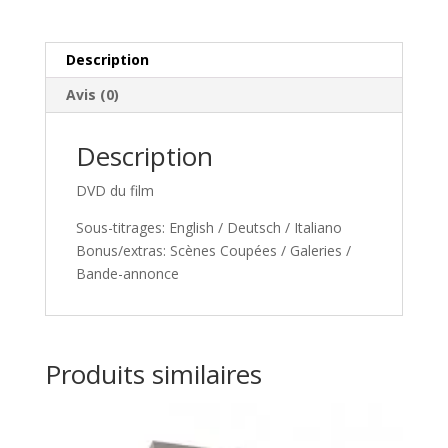
DVD
t
i
v
Description
e
Avis (0)
:
Description
DVD du film
Sous-titrages: English / Deutsch / Italiano
Bonus/extras: Scènes Coupées / Galeries /
Bande-annonce
Produits similaires